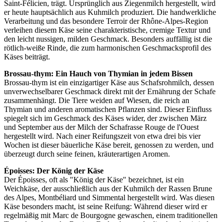
Saint-Félicien, trägt. Ursprünglich aus Ziegenmilch hergestellt, wird
er heute hauptsächlich aus Kuhmilch produziert. Die handwerkliche
Verarbeitung und das besondere Terroir der Rhône-Alpes-Region
verleihen diesem Käse seine charakteristische, cremige Textur und
den leicht nussigen, milden Geschmack. Besonders auffällig ist die
rötlich-weiße Rinde, die zum harmonischen Geschmacksprofil des
Käses beiträgt.
Brossau-thym: Ein Hauch von Thymian in jedem Bissen
Brossau-thym ist ein einzigartiger Käse aus Schafsrohmilch, dessen
unverwechselbarer Geschmack direkt mit der Ernährung der Schafe
zusammenhängt. Die Tiere weiden auf Wiesen, die reich an
Thymian und anderen aromatischen Pflanzen sind. Dieser Einfluss
spiegelt sich im Geschmack des Käses wider, der zwischen März
und September aus der Milch der Schafrasse Rouge de l'Ouest
hergestellt wird. Nach einer Reifungszeit von etwa drei bis vier
Wochen ist dieser bäuerliche Käse bereit, genossen zu werden, und
überzeugt durch seine feinen, kräuterartigen Aromen.
Époisses: Der König der Käse
Der Époisses, oft als "König der Käse" bezeichnet, ist ein
Weichkäse, der ausschließlich aus der Kuhmilch der Rassen Brune
des Alpes, Montbéliard und Simmental hergestellt wird. Was diesen
Käse besonders macht, ist seine Reifung: Während dieser wird er
regelmäßig mit Marc de Bourgogne gewaschen, einem traditionellen