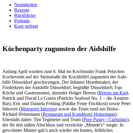
Neuigkeiten
Rezepte
Rückblicke
Portraits
Kurz gefragt
Küchenparty
zugunsten der Aidshilfe
Anfang April wurden zum 6. Mal im Koch­studio Frank Petzchen
Koch­events auf der Steinstraße die Koch­löffel zugunsten der Aids­
hilfe Düsseldorf geschwungen. Der Initiator Heart­breaker, der
Förder­kreis der Aids­hilfe Düsseldorf, begrüßte Düsseldorfs Top-
Köche und Gastro­nomen, darunter Holger Berens (
Berens am Kai
),
Patrick und David Le Guern (Patricks Seafood No. 1 – die Austern-
Bar), Eric und Daniela Fehling (Pahlke Feine Fischkost) sowie Peter
Inhoven (
Metzgerei Inhoven
) sowie das Team rund um Heinz-
Richard Heine­mann (
Restaurant und Konditorei Heinemann
).
Ebenfalls dabei: Tim Tegtmeier und Team (
Pure Pastry / Carlsplatz
),
der für den süßen Abschluss und verzückte „Mmmh’s“ sorgte. In
gewohnter Manier gab’s auch wieder ein buntes, fröhliches