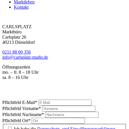
Marktleben
Kontakt
CARLSPLATZ
Marktbüro
Carlsplatz 26
40213 Düsseldorf
0211 88 00 356
info@carlsplatz-markt.de
Öffnungszeiten
mo. – fr. 8 – 18 Uhr
sa. 8 – 16 Uhr
Marktgeschrei
Ihre News vom Carlsplatz
Pflichtfeld
E-Mail
*
Pflichtfeld
Vorname
*
Pflichtfeld
Nachname
*
Pflichtfeld
Ort
*
Ich habe die
Datenschutz- und Einwillingungserklärung