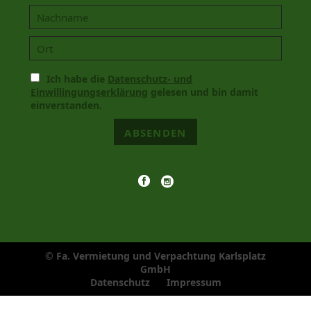
Ich habe die
Datenschutz- und
Einwillingungserklärung
gelesen und bin damit
einverstanden.
ABSENDEN
© Fa. Vermietung und Verpachtung Karlsplatz
GmbH
Navigation
Datenschutz
Impressum
überspringen