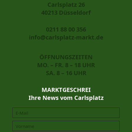
Carlsplatz 26
40213 Düsseldorf
0211 88 00 356
info@carlsplatz-markt.de
ÖFFNUNGSZEITEN
MO. – FR. 8 – 18 UHR
SA. 8 – 16 UHR
MARKTGESCHREI
Ihre News vom Carlsplatz