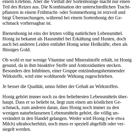
einem Erleb­nis. Aber die Viel­falt der Sorten­honige macht nur einen
Teil des Reizes aus. Die Kom­bina­tion der unter­schiedlichen Tracht­
pflanzen in einem Früh­tracht- oder Sommer­honig ist reiz­voll und
birgt Über­raschungen, während bei einem Sorten­honig der Ge­
schmack vorher­sagbar ist.
Bienen­honig ist eins der letzten völlig natür­lichen Lebens­mittel.
Honig ist bekannt als Haus­mittel bei Er­kältung und Husten, doch
auch bei anderen Leiden ent­faltet Honig seine Heil­kräfte, eben als
flüssiges Gold.
Ob wohl er nur wenige Vitamine und Mineral­stoffe erhält, ist Honig
gesund, da in ihm bio­aktive Stoffe und Anti­oxi­dantien stecken.
Besonders den Inhi­binen, einer Gruppe ent­zündungs­hemmender
Wirk­stoffe, wird eine wohl­tuende Wir­kung zu­ge­schrieben.
Je besser die Qualität, umso höher der Gehalt an Wirk­stoffen.
Honig ge­hört immer noch zu den beliebtes­ten Lebens­mitteln über­
haupt. Dass er so be­liebt ist, liegt zum einen am köstlichen Ge­
schmack, zum ande­ren daran, dass Honig noch immer zu den
wenigen natur­belassenen Lebens­mitteln gehört, die völlig un­
verändert in den Handel ge­langen. Weder wird Honig (wie etwa
Milch) ultra­hoch­erhitzt, noch muss er speziell ab­gefüllt oder ver­
siegelt werden.