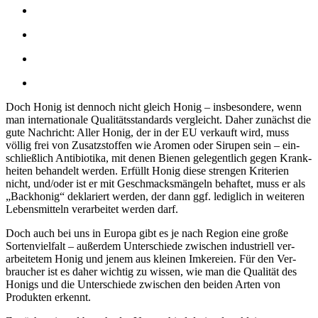
Doch Honig ist dennoch nicht gleich Honig – ins­besondere, wenn
man inter­nationale Qualitäts­standards ver­gleicht. Daher zunächst die
gute Nach­richt: Aller Honig, der in der EU ver­kauft wird, muss
völlig frei von Zusatz­stoffen wie Aromen oder Sirupen sein – ein­
schließlich Anti­biotika, mit denen Bienen gelegent­lich gegen Krank­
heiten be­handelt werden. Erfüllt Honig diese stren­gen Kriterien
nicht, und/oder ist er mit Ge­schmacks­mängeln be­haftet, muss er als
„Back­honig“ de­klariert wer­den, der dann ggf. ledig­lich in weiteren
Lebens­mitteln ver­arbeitet werden darf.
Doch auch bei uns in Europa gibt es je nach Region eine große
Sorten­viel­falt – außer­dem Unter­schiede zwischen industriell ver­
arbeitetem Honig und jenem aus kleinen Imke­reien. Für den Ver­
braucher ist es da­her wichtig zu wissen, wie man die Qualität des
Honigs und die Unter­schiede zwischen den beiden Arten von
Produk­ten er­kennt.