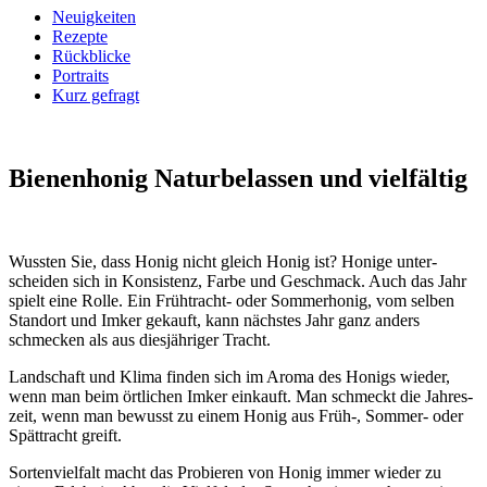
Neuigkeiten
Rezepte
Rückblicke
Portraits
Kurz gefragt
Bienenhonig
Naturbelassen und vielfältig
Wussten Sie, dass Honig nicht gleich Honig ist? Honige unter­
scheiden sich in Kon­sistenz, Farbe und Ge­schmack. Auch das Jahr
spielt eine Rolle. Ein Früh­tracht- oder Sommer­honig, vom selben
Stand­ort und Imker ge­kauft, kann nächstes Jahr ganz anders
schmecken als aus dies­jähriger Tracht.
Land­schaft und Klima finden sich im Aroma des Honigs wieder,
wenn man beim ört­lichen Imker ein­kauft. Man schmeckt die Jahres­
zeit, wenn man be­wusst zu einem Honig aus Früh-, Sommer- oder
Spät­tracht greift.
Sorten­viel­falt macht das Pro­bieren von Honig immer wieder zu