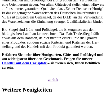
Waren­zeichen und Güte­siegel bei Honig sollen den Ver­brauchern
eine Orien­tierung geben. Vor allem Güte­siegel stellen einen Hin­weis
auf be­stimmte, garantierte Qualitäten dar. „Ech­ter Deutscher Honig“
ist das ein­getragene Waren­zeichen des Deutschen Imker­bundes e.
V.. Es ist zugleich ein Güte­siegel, da der D.I.B. an die Ver­wendung
des Waren­zeichens die Ein­haltung strenger Qualitäts­kriterien bindet.
Bio-Siegel sind Güte- und Prüf­siegel, die Er­zeug­nisse aus dem
ökolo­gischen Land­bau kenn­zeich­nen. Das Fair-Trade-Siegel fällt
etwas aus dem Rah­men, da hier nicht in erster Linie die Quali­tät
eines Produk­tes, sondern soziale Kriterien und Kriterien der Her­
stellung und des Handels mit dem Pro­dukt garan­tiert werden.
Erfahren Sie mehr über Honig­sorten, Güte- und Prüf­siegel und
am wichtigsten: über den Ge­schmack. Fragen Sie unsere
Händler auf dem Carlsplatz
– sie freuen sich, Ihnen behilflich
zu sein.
zurück
Weitere Neuigkeiten