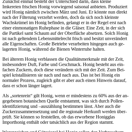
Zunächst einmal besteht der Unter­schied darin, dass kleine
Imkereien frischen Honig vor­wiegend saisonal an­bieten. Pro­duziert
wird Honig nämlich zwischen März und Juni. Er könnte nun direkt
nach der Filterung ver­zehrt werden, doch da sich noch kleinste
Wachs­krümel im Honig be­finden, gelangt er in der Regel erst nach
einer ein­monatigen Ruhe­phase in die Gläser. Eine Zeit, in der sich
die Par­tikel samt Schaum auf der Ober­fläche ab­setzen. Solch Honig
ist nach gelten­dem Lebens­mittel­recht frisch und be­sitzt un­verändert
alle Eigen­schaften. Große Betriebe ver­arbeiten hin­gegen auch ge­
lager­ten Honig, während die Bienen Winter­ruhe halten.
Bei älterem Honig ver­blassen die Qualitäts­merkmale mit der Zeit,
ins­beson­dere Duft, Far­be und Ge­schmack. Honig be­steht aus ein­
fachen Zuckern, doch diese ver­ändern sich mit der Zeit. Zum Bei­
spiel kristallisieren sie nach und nach aus. Das ist bei Honig ein
normaler Pro­zess, zu­gleich gibt er aber auch einen Hin­weis darauf,
dass er schon länger lagert.
Als „sorten­rein“ gilt Honig, wenn er min­destens zu 60% aus der an­
ge­gebenen botanischen Quelle ent­stammt, was sich durch Pollen­
identi­fizierung und –auszählung be­stimmen lässt. Aber auch die
Zucker­zu­sammen­setzung und die regio­nale Her­kunft werden über­
prüft. Sie können so fest­stellen, ob das er­worbene Honig­glas
Import­honig ent­hält oder tat­sächlich aus der Region stammt.