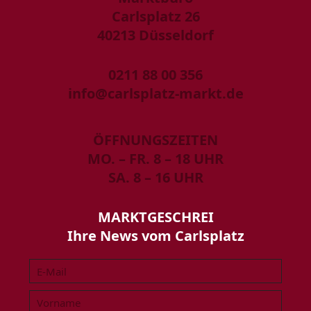
Carlsplatz 26
40213 Düsseldorf
0211 88 00 356
info@carlsplatz-markt.de
ÖFFNUNGSZEITEN
MO. – FR. 8 – 18 UHR
SA. 8 – 16 UHR
MARKTGESCHREI
Ihre News vom Carlsplatz