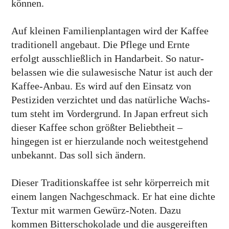
können.
Auf kleinen Familien­plantagen wird der Kaffee
tradi­tionell ange­baut. Die Pflege und Ernte
erfolgt aus­schließ­lich in Hand­arbeit. So natur­
belassen wie die sulawe­sische Natur ist auch der
Kaffee-Anbau. Es wird auf den Einsatz von
Pesti­ziden ver­zichtet und das natür­liche Wachs­
tum steht im Vorder­grund. In Japan erfreut sich
dieser Kaffee schon größter Beliebt­heit –
hingegen ist er hierzu­lande noch weitest­gehend
unbekannt. Das soll sich ändern.
Dieser Traditions­kaffee ist sehr körper­reich mit
einem langen Nach­geschmack. Er hat eine dichte
Textur mit warmen Gewürz-Noten. Dazu
kommen Bitter­schokolade und die ausge­reiften