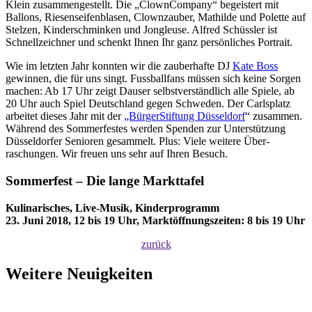
Klein zusammen­gestellt. Die „Clown­Company“ begeistert mit
Ballons, Riesen­seifen­blasen, Clownzauber, Mathilde und Polette auf
Stelzen, Kinder­schminken und Jongleuse. Alfred Schüssler ist
Schnellzeichner und schenkt Ihnen Ihr ganz persönliches Portrait.
Wie im letzten Jahr konnten wir die zauberhafte DJ
Kate Boss
gewinnen, die für uns singt. Fussball­fans müssen sich keine Sorgen
machen: Ab 17 Uhr zeigt Dauser selbstverständlich alle Spiele, ab
20 Uhr auch Spiel Deutsch­land gegen Schweden. Der Carlsplatz
arbeitet dieses Jahr mit der
„BürgerStiftung Düsseldorf
“ zusammen.
Während des Sommer­festes werden Spenden zur Unter­stützung
Düsseldorfer Senioren gesammelt. Plus: Viele weitere Über­
raschungen. Wir freuen uns sehr auf Ihren Besuch.
Sommerfest – Die lange Markttafel
Kulinarisches, Live-Musik, Kinderprogramm
23. Juni 2018, 12 bis 19 Uhr, Marktöffnungszeiten: 8 bis 19 Uhr
zurück
Weitere Neuigkeiten