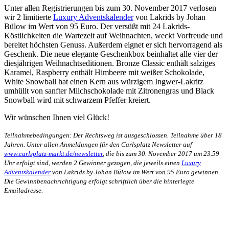
Unter allen Registrierungen bis zum 30. November 2017 verlosen
wir 2 limitierte
Luxury Adventskalender
von Lakrids by Johan
Bülow im Wert von 95 Euro. Der versüßt mit 24 Lakrids-
Köstlichkeiten die Wartezeit auf Weihnachten, weckt Vorfreude und
bereitet höchsten Genuss. Außerdem eignet er sich hervorragend als
Geschenk. Die neue elegante Geschenkbox beinhaltet alle vier der
diesjährigen Weihnachtseditionen. Bronze Classic enthält salziges
Karamel, Raspberry enthält Himbeere mit weißer Schokolade,
White Snowball hat einen Kern aus würzigem Ingwer-Lakritz
umhüllt von sanfter Milchschokolade mit Zitronengras und Black
Snowball wird mit schwarzem Pfeffer kreiert.
Wir wünschen Ihnen viel Glück!
Teilnahmebedingungen:
Der Rechtsweg ist ausgeschlossen. Teilnahme über 18
Jahren. Unter allen Anmeldungen für den Carlsplatz Newsletter auf
www.carlsplatz-markt.de/newsletter
, die bis zum 30. November 2017 um 23.59
Uhr erfolgt sind, werden 2 Gewinner gezogen, die jeweils einen
Luxury
Adventskalender
von Lakrids by Johan Bülow im Wert von 95 Euro gewinnen.
Die Gewinnbenachrichtigung erfolgt schriftlich über die hinterlegte
Emailadresse.